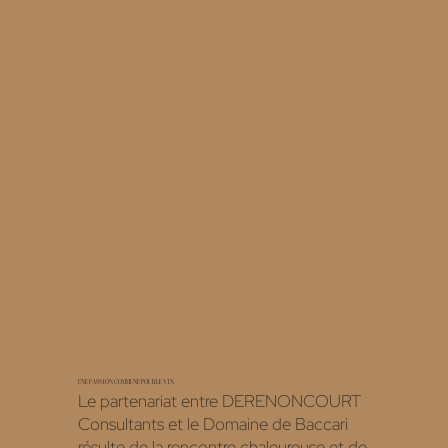
UNE PASSION COMMUNE POUR LE VIN
Le partenariat entre DERENONCOURT
Consultants et le Domaine de Baccari
résulte de la rencontre chaleureuse et de