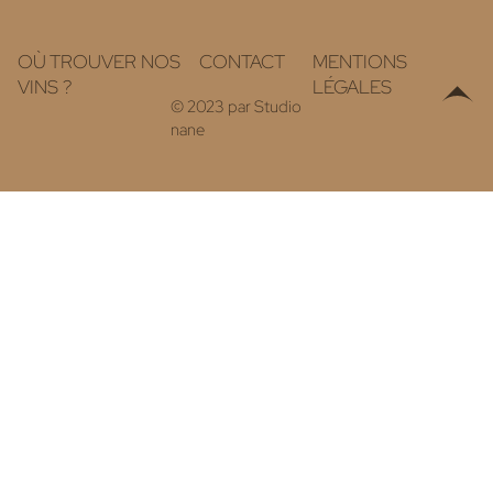
OÙ TROUVER NOS
CONTACT
MENTIONS
VINS ?
LÉGALES
© 2023 par
Studio
nane